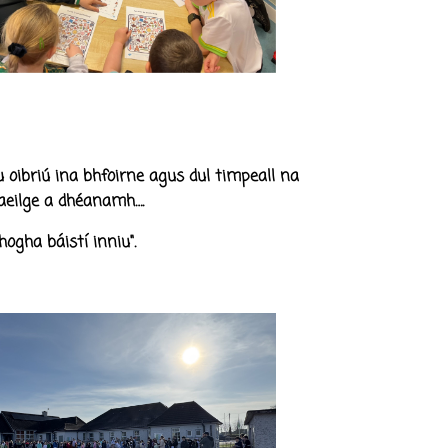
 oibriú ina bhfoirne agus dul timpeall na
Ghaeilge a dhéanamh….
hogha báistí inniu".