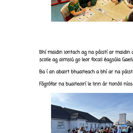
Bhí maidin iontach ag na páistí ar maidin a
scoile ag aimsiú go leor focail éagsúla Gaei
Ba í an abairt bhuaiteach a bhí ar na páistí
Fógrófar na buaiteoirí le linn ár tionóil níos