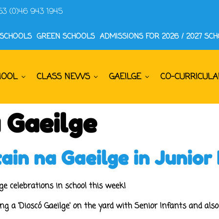
53 (0)46 943 1945
 SCHOOLS
GREEN SCHOOLS
ADMISSIONS FOR 2026 / 2027 SC
HOOL
CLASS NEWS
GAEILGE
CO-CURRICULA
 Gaeilge
ain na Gaeilge in Junior 
e celebrations in school this week!
ng a 'Dioscó Gaeilge' on the yard with Senior Infants and als