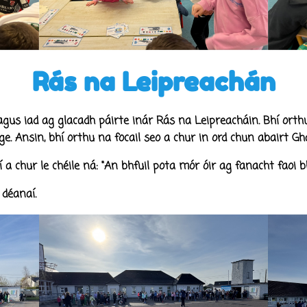
Rás na Leipreachán
gus iad ag glacadh páirte inár Rás na Leipreacháin. Bhí orthu
lge. Ansin, bhí orthu na focail seo a chur in ord chun abairt 
 a chur le chéile ná: "An bhfuil pota mór óir ag fanacht faoi b
 déanaí.