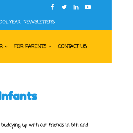
HOOL YEAR
NEWSLETTERS
R
FOR PARENTS
CONTACT US
Infants
o buddying up with our friends in 5th and