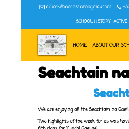
officekilbridenstrim@gmail.com
+3
SCHOOL HISTORY
ACTIVE
HOME
ABOUT OUR SC
Seachtain na
Seacht
We are enjoying all the Seachtain na Gaeilg
Two highlights of the week for us was havi
6th class for 'Cluichí Gaeilge'